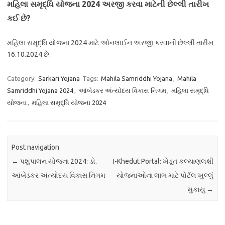
મહિલા સમૃદ્ધિ યોજના 2024
અરજી કરવા માટેની છેલ્લી તારીખ
કઈ છે?
મહિલા સમૃદ્ધિ યોજના 2024 માટે ઓનલાઈન અરજી કરવાની છેલ્લી તારીખ
16.10.2024 છે.
Category:
Sarkari Yojana
Tags:
Mahila Samriddhi Yojana
,
Mahila
Samriddhi Yojana 2024
,
આંબેડકર અંત્યોદય વિકાસ નિગમ
,
મહિલા સમૃદ્ધિ
યોજના
,
મહિલા સમૃદ્ધિ યોજના 2024
Post navigation
←
પશુપાલન યોજના 2024: ડો.
I-Khedut Portal: ખેડૂત કલ્યાણલક્ષી
આંબેડકર અંત્યોદય વિકાસ નિગમ
યોજનાઓના લાભ માટે પોર્ટલ ખુલ્લું
મુકાયુ
→