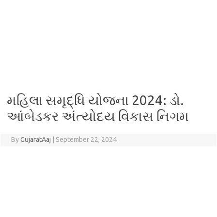
મહિલા સમૃદ્ધિ યોજના 2024: ડો.
આંબેડકર અંત્યોદય વિકાસ નિગમ
By
GujaratAaj
|
September 22, 2024