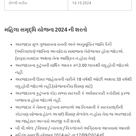
છેલ્લી તારીખ
16.10.2024
મહિલા સમૃદ્ધિ યોજના 2024 ની શરતો
અરજદાર મુળ ગુજરાતના વતની અને અનુસૂચિત જાતિ પૈકી
(અતિપછાત) જાતિના અંત્યોદય સમાજના બેરોજગાર હોવા જોઇએ.
(સફાઇકામદાર અથવા તેના આશ્રિત ન હોય તેવા)
અરજદારના કુટુંબની વાર્ષિક આવક રૂ!.3.00 લાખથી વધુ હોવી જોઇએ
નહી.
અરજદારની ઉંમર જાહેરાતની તારીખે 18 વર્ષથી ઓછી અથવા 50 વર્ષથી
વધુ હોવી જોઇએ નહીં.(યોજનાકીય ધિરાણ માટે)
અરજદારના કુટુંબના કોઇ સભ્ય સરકારી કે અર્ધસરકારી કચેરીમાં ફરજ
બજાવતા હોવા જોઇએ નહીં.
અરજદાર કે તેમના કુટુંબના સભ્યએ આ નિગમની કે સરકારશ્રીની
કોઇપણ યોજના હેઠળ અગાઉ ધિરાણ મેળવેલ ન હોય તેવા જ અરજદારો
આ જાહેરાત અન્વયે અરજી કરી શકશે.
બી.પી.એલ. / વિધવા / ત્યક્તા / વિકલાંગને અગ્રિમતા આપવામાં આવશે
મહિલા સમૃદ્ધિ યોજના 2024 માટે તા:17/09/2024 થી