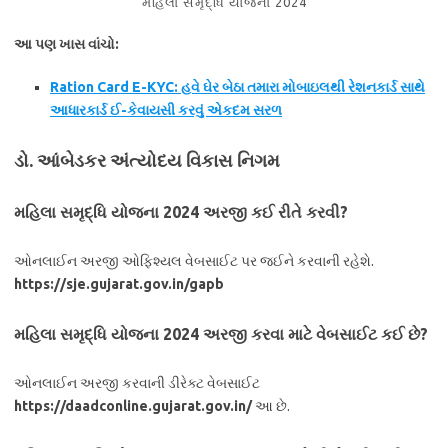
મહિલા સમૃદ્ધિ યોજના 2024
આ પણ ખાસ વાંચો:
Ration Card E-KYC: હવે ઘેર બેઠા તમારા મોબાઇલથી રેશનકાર્ડ સાથે
આધારકાર્ડ ઈ-કેવાયસી કરવું એકદમ સરળ
ડો. આંબેડકર અંત્યોદય વિકાસ નિગમ
મહિલા સમૃદ્ધિ યોજના 2024
અરજી કઈ રીતે કરવી?
ઓનલાઈન અરજી ઓફિશ્યલ વેબસાઈટ પર જઈને કરવાની રહેશે.
https://sje.gujarat.gov.in/gapb
મહિલા સમૃદ્ધિ યોજના 2024
અરજી કરવા માટે વેબસાઈટ કઈ છે?
ઓનલાઈન અરજી કરવાની ડીરેક્ટ વેબસાઈટ
https://daadconline.gujarat.gov.in/
આ છે.