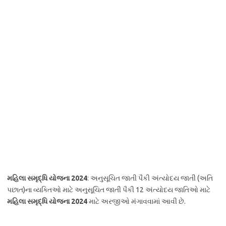
મહિલા સમૃદ્ધિ યોજના 2024
: અનુસૂચિત જાતી પૈકી અંત્યોદય જાતી (અતિ
પછાત)ના વ્યક્તિઓ માટે અનુસૂચિત જાતી પૈકી 12 અંત્યોદય જાતિઓ માટે
મહિલા સમૃદ્ધિ યોજના 2024
માટે અરજીઓ મંગાવવામાં આવી છે.