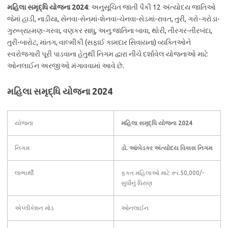
મહિલા સમૃદ્ધિ યોજના 2024
: અનુસૂચિત જાતી પૈકી 12 અંત્યોદય જાતિઓ
જેમાં હાડી, નાડીયા, સેનવા-સેનમાં-શેનવા-ચેનવા-સેડમાં-રાવત, તુરી, ગરો-ગરોડા-
ગુરુબ્રાહ્મણ-ગરવા, વણકર સાધુ, અનુ.જાતિના બાવા, થોરી, તીરગર-તીરબંદા,
તુરી-બારોટ, માંતગ, વાલ્મીકી (સફાઈ કામદાર સિવાયના) વ્યક્તિઓને
સ્વરોજગારી પૂરી પાડવાના હેતુથી નિગમ દ્વારા નીચે દર્શાવેલ યોજનાઓ માટે
ઓનલાઈન અરજીઓ મંગાવવામાં આવે છે.
મહિલા સમૃદ્ધિ યોજના 2024
યોજના
મહિલા સમૃદ્ધિ યોજના 2024
નિગમ
ડો. આંબેડકર અંત્યોદય વિકાસ નિગમ
લાભાર્થી
ફક્ત મહિલાઓ માટે રૂા.50,000/-
સુધીનું ધિરાણ
એપ્લીકેશન મોડ
ઓનલાઈન