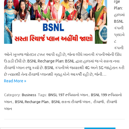
rge
Plan:
હાલમાં
BSNL
કંપની
પ્રાઇવે
ટ
કંપની
ઓને ખુબજ જોરદાર ટક્કર આપી રહી છે, જેના લીધે ખાનગી કંપનીઓની ઊંઘ
ઉડાડી દીધી છે. BSNL Recharge Plan: BSNL દ્વારા હાલમાં જ બે સસ્તા નવા
રીચાર્જ પ્લાન રજુ કર્યા છે. BSNL કંપનીએ જ્યારથી 4G અને 5G જાહેરાત કરી
છે ત્યારથી તેના રીચાર્જ પ્લાનથી ગ્રાહકોને આકર્ષી રહી છે, જેની…
Read More »
Category:
Business
Tags:
BNSL 197 રૂપિયાનો પ્લાન
,
BSNL 199 રૂપિયાનો
પ્લાન
,
BSNL Recharge Plan
,
BSNL સસ્તા રીચાર્જ પ્લાન
,
રીચાર્જ
,
રીચાર્જ
પ્લાન