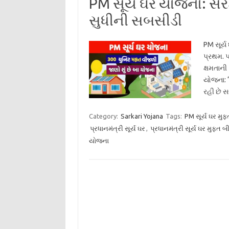
PM સૂર્ય ઘર યોજના: સ
સુધીની સબસીડી
PM સૂર્ય
પ્રથમ. પ
ક્ષમતાની
યોજના: ‘
રહી છે 
Category:
Sarkari Yojana
Tags:
PM સૂર્ય ઘર મુ
પ્રધાનમંત્રી સૂર્ય ઘર
,
પ્રધાનમંત્રી સૂર્ય ઘર મુફ્
યોજના