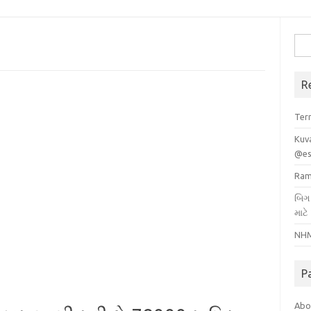
Sea
for:
R
Ter
Kuv
@es
Ram
બિગ
માટે
NHM
P
Abo