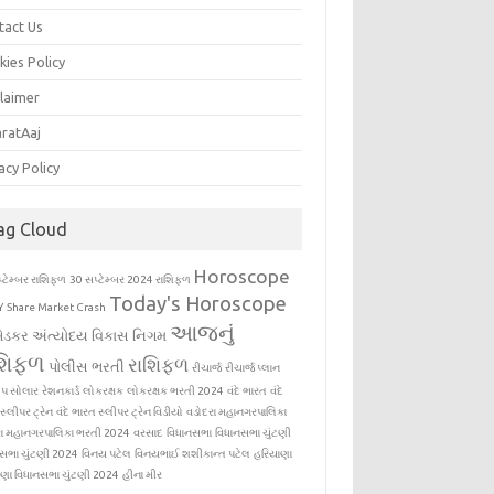
tact Us
kies Policy
claimer
aratAaj
acy Policy
ag Cloud
Horoscope
્ટેમ્બર રાશિફળ
30 સપ્ટેમ્બર 2024 રાશિફળ
Today's Horoscope
Y
Share Market Crash
આજનું
ેડકર અંત્યોદય વિકાસ નિગમ
શિફળ
રાશિફળ
પોલીસ ભરતી
રીચાર્જ
રીચાર્જ પ્લાન
ોપ સોલાર
રેશનકાર્ડ
લોકરક્ષક
લોકરક્ષક ભરતી 2024
વંદે ભારત
વંદે
સ્લીપર ટ્રેન
વંદે ભારત સ્લીપર ટ્રેન વિડીયો
વડોદરા મહાનગરપાલિકા
રા મહાનગરપાલિકા ભરતી 2024
વરસાદ
વિધાનસભા
વિધાનસભા ચુંટણી
નસભા ચુંટણી 2024
વિનય પટેલ
વિનયભાઈ શશીકાન્ત પટેલ
હરિયાણા
ણા વિધાનસભા ચુંટણી 2024
હીના મીર