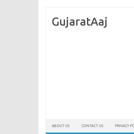
Skip
to
content
GujaratAaj
ABOUT US
CONTACT US
PRIVACY P