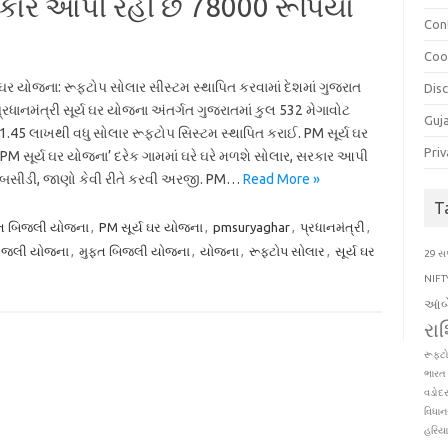
રકાર આપી રહી છે 78000 રૂપિયા
Con
Coo
 ઘર યોજના: રૂફટોપ સોલાર સીસ્ટમ સ્થાપિત કરવામાં દેશમાં ગુજરાત
Dis
્રધાનમંત્રી સૂર્ય ઘર યોજના અંતર્ગત ગુજરાતમાં કુલ 532 મેગાવોટ
Guj
 1.45 લાખથી વધુ સોલાર રૂફ્ટોપ સિસ્ટમ સ્થાપિત કરાઈ. PM સૂર્ય ઘર
Priv
PM સૂર્ય ઘર યોજના’ દરેક ગામમાં ઘરે ઘરે મળશે સોલાર, સરકાર આપી
સબસીડી, જાણો કેવી રીતે કરવી અરજી. PM…
Read More »
T
ફ્ત બિજલી યોજના
,
PM સૂર્ય ઘર યોજના
,
pmsuryaghar
,
પ્રધાનમંત્રી
,
ત બીજલી યોજના
,
મુફ્ત બિજલી યોજના
,
યોજના
,
રૂફટોપ સોલાર
,
સૂર્ય ઘર
29 સપ
NIFT
આંબ
રા
રૂફટ
ભારત 
વડોદ
વિધા
હરિયા