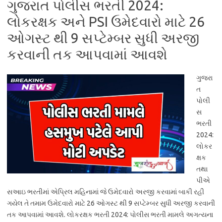
ગુજરાત પોલીસ ભરતી 2024:
લોકરક્ષક અને PSI ઉમેદવારો માટે 26
ઓગસ્ટ થી 9 સપ્ટેમ્બર સુધી અરજી
કરવાની તક આપવામાં આવશે
ગુજરા
ત
પોલી
સ
ભરતી
2024:
લોકર
ક્ષક
તથા
પીએ
સઆઇ ભરતીમાં એપ્રિલ મહિનામાં જે ઉમેદવારો અરજી કરવામાં બાકી રહી
ગયેલ તે તમામ ઉમેદવારો માટે 26 ઓગસ્ટ થી 9 સપ્ટેમ્બર સુધી અરજી કરવાની
તક આપવામાં આવશે. લોકરક્ષક ભરતી 2024: પોલીસ ભરતી મામલે અગત્યના