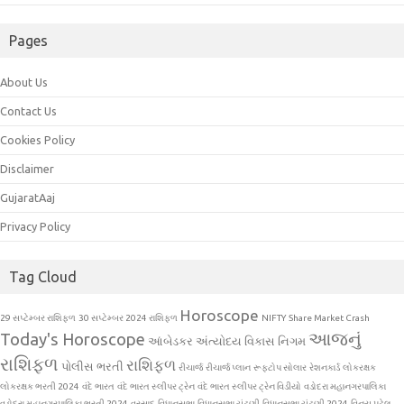
Pages
About Us
Contact Us
Cookies Policy
Disclaimer
GujaratAaj
Privacy Policy
Tag Cloud
Horoscope
29 સપ્ટેમ્બર રાશિફળ
30 સપ્ટેમ્બર 2024 રાશિફળ
NIFTY
Share Market Crash
આજનું
Today's Horoscope
આંબેડકર અંત્યોદય વિકાસ નિગમ
રાશિફળ
રાશિફળ
પોલીસ ભરતી
રીચાર્જ
રીચાર્જ પ્લાન
રૂફટોપ સોલાર
રેશનકાર્ડ
લોકરક્ષક
લોકરક્ષક ભરતી 2024
વંદે ભારત
વંદે ભારત સ્લીપર ટ્રેન
વંદે ભારત સ્લીપર ટ્રેન વિડીયો
વડોદરા મહાનગરપાલિકા
વડોદરા મહાનગરપાલિકા ભરતી 2024
વરસાદ
વિધાનસભા
વિધાનસભા ચુંટણી
વિધાનસભા ચુંટણી 2024
વિનય પટેલ