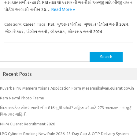
સમાચાર મળી રહ્યા છે. PSI તથા લોકરક્ષકની ભરતીમાં અરજી માટે બીજી વખત
પોર્ટલ આગામી તારીખ 26…
Read More »
Category:
Career
Tags:
PSI
,
ગુજરાત પોલીસ
,
ગુજરાત પોલીસ ભરતી 2024
,
જેલ સિપાઈ
,
પોલીસ ભરતી
,
લોકરક્ષક
,
લોકરક્ષક ભરતી 2024
Search
for:
Recent Posts
Kuvarbai Nu Mameru Yojana Application Form @esamajkalyan.gujarat.gov.in
Ram Navmi Photo Frame
બિગ અપડેટ: લોકસભાની સીટ 816 સુધી વધશે? મહિલાઓ માટે 273 અનામત – સંપૂર્ણ
વિગતવાર માહિતી
NHM Gujarat Recruitment 2026
LPG Cylinder Booking New Rule 2026: 25-Day Gap & OTP Delivery System