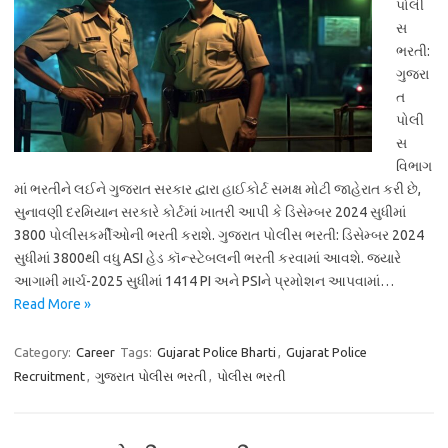
પોલી
સ
ભરતી:
ગુજરા
ત
પોલી
સ
વિભાગ
માં ભરતીને લઈને ગુજરાત સરકાર દ્વારા હાઈકોર્ટ સમક્ષ મોટી જાહેરાત કરી છે,
સુનાવણી દરમિયાન સરકારે કોર્ટમાં ખાતરી આપી કે ડિસેમ્બર 2024 સુધીમાં
3800 પોલીસકર્મીઓની ભરતી કરાશે. ગુજરાત પોલીસ ભરતી: ડિસેમ્બર 2024
સુધીમાં 3800થી વધુ ASI હેડ કૉન્સ્ટેબલની ભરતી કરવામાં આવશે. જ્યારે
આગામી માર્ચ-2025 સુધીમાં 1414 PI અને PSIને પ્રમોશન આપવામાં…
Read More »
Category:
Career
Tags:
Gujarat Police Bharti
,
Gujarat Police
Recruitment
,
ગુજરાત પોલીસ ભરતી
,
પોલીસ ભરતી