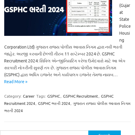
(Gujar
at
State
Police
Housi
ng
Corporation Ltd) ગુજરાત રાજ્ય પોલીસ આવાસ નિગમ દ્વારા નવી ભરતી
જાહેર. અરજી કરવાની છેલ્લી તીરખ 11 સપ્ટેમ્બર 2024 છે. GSPHC
Recruitment 2024: સિવિલ એન્જીનિયરિંગ કરેલા ઉમેદવારો માટે આ એક
સરકારી નોકરીની સુવર્ણ તક છે. ગુજરાત રાજ્ય પોલીસ આવાસ નિગમ
(GSPHC) દ્વારા અધિક ઇજનેર અને કાર્યપાલક ઇજનેર તેમજ નાયબ…
Read More »
Category:
Career
Tags:
GSPHC
,
GSPHC Recruitment
,
GSPHC
Recruitment 2024
,
GSPHC ભરતી 2024
,
ગુજરાત રાજ્ય પોલીસ આવાસ નિગમ
ભરતી 2024
Search