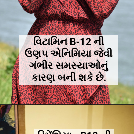
વિટામિન B-12 ની
ઉણપ એનિમિયા જેવી
ગંભીર સમસ્યાઓનું
કારણ બની શકે છે.