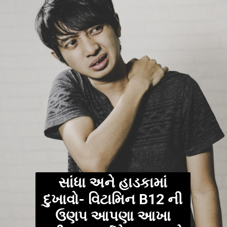
સાંધા અને હાડકામાં
દુખાવો- વિટામિન B12 ની
ઉણપ આપણા આખા