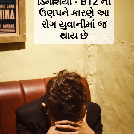
ડિમેંશિયા - B12 ની
ઉણપને કારણે આ
રોગ યુવાનીમાં જ
થાય છે