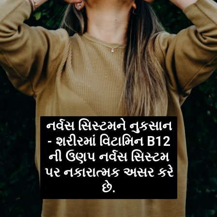
નર્વસ સિસ્ટમને નુકસાન
- શરીરમાં વિટામિન B12
ની ઉણપ નર્વસ સિસ્ટમ
પર નકારાત્મક અસર કરે
છે.