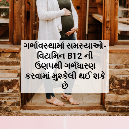
ગર્ભાવસ્થામાં સમસ્યાઓ-
વિટામિન B12 ની
ઉણપથી ગર્ભધારણ
કરવામાં મુશ્કેલી થઈ શકે
છે