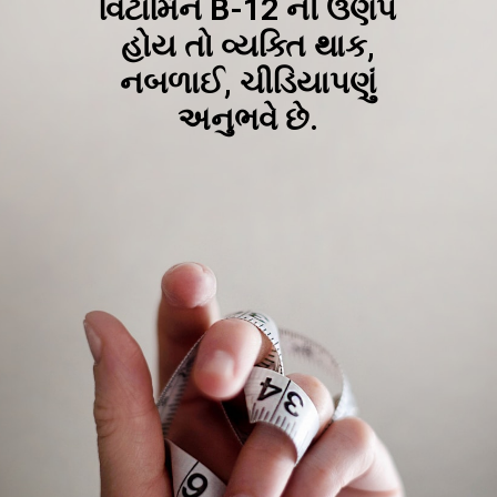
વિટામિન B-12 ની ઉણપ
હોય તો વ્યક્તિ થાક,
નબળાઈ, ચીડિયાપણું
અનુભવે છે.