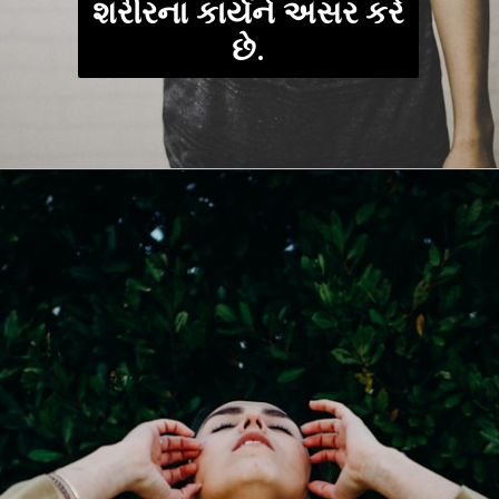
શરીરના કાર્યને અસર કરે
છે.