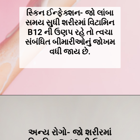
સ્કિન ઈન્ફેક્શન- જો લાંબા
સમય સુધી શરીરમાં વિટામિન
B12 ની ઉણપ રહે તો ત્વચા
સંબંધિત બીમારીઓનું જોખમ
વધી જાય છે.
અન્ય રોગો- જો શરીરમાં